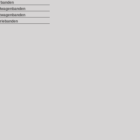
rbanden
lwagenbanden
twagenbanden
triebanden