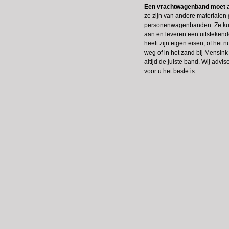
Een vrachtwagenband moet a
ze zijn van andere materiale
personenwagenbanden. Ze ku
aan en leveren een uitstekende 
heeft zijn eigen eisen, of het
weg of in het zand bij Mensink
altijd de juiste band. Wij adv
voor u het beste is.