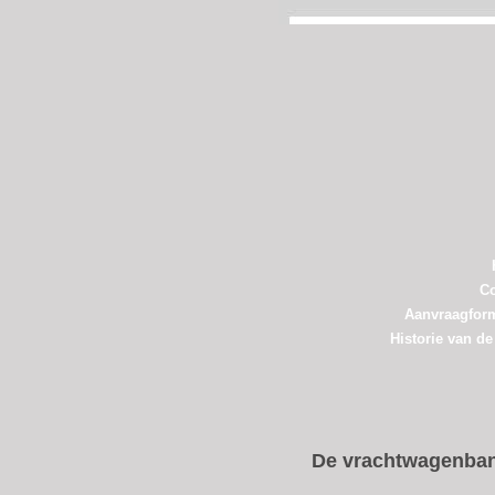
Co
Aanvraagform
Historie van d
De vrachtwagenba