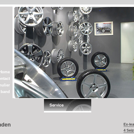
Home
ntact
ulier
e band
nden
Ex-le
4 Sei