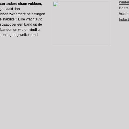
Winte
an andere eisen voldoen,
Beste
n gemaakt dan
Vrach
nnen zwaardere belastingen
stabiliteit. Elke vrachtauto
Indus
 nu gaat over een band op de
 banden en wielen vindt u
iseren u graag welke band