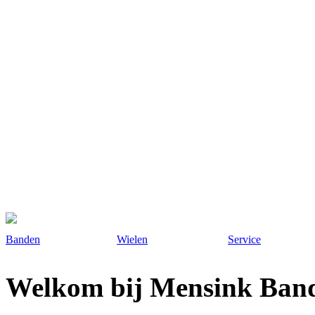
Home
Contact
Aanvraagformulier
Historie van de
band
Banden
Wielen
Service
Welkom bij Mensink Band